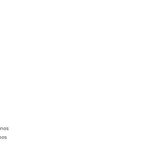
s
s
nos
mos